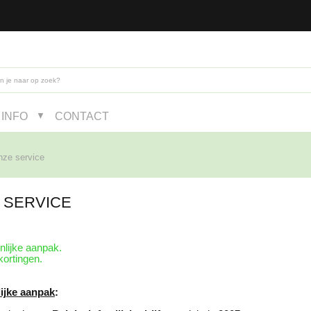
INFO
CONTACT
▼
ze service
 SERVICE
nlijke aanpak.
kortingen.
ijke aanpak
: