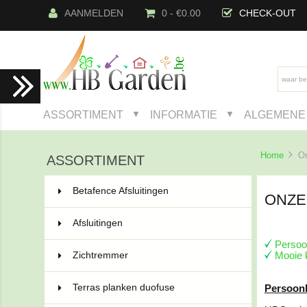
AANMELDEN
0 - €0.00
CHECK-OUT
ASSORTIMENT
INFORMATIE
ALGEMENE 
▼
▼
Home
On
ASSORTIMENT
Betafence Afsluitingen
222
ONZE
Afsluitingen
91
Persoo
Zichtremmer
44
Mooie 
Terras planken duofuse
21
Persoonl