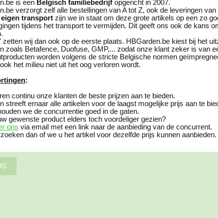
.be is een
Belgisch familiebedrijf
opgericht in 2007.
be verzorgt zelf alle bestellingen van A tot Z, ook de leveringen van
s
eigen transport
zijn we in staat om deze grote artikels op een zo goe
ingen tijdens het transport te vermijden. Dit geeft ons ook de kans o
.
t" zetten wij dan ook op de eerste plaats. HBGarden.be kiest bij het u
 zoals Betafence, Duofuse, GMP,... zodat onze klant zeker is van 
producten worden volgens de stricte Belgische normen geïmpregneerd
ook het milieu niet uit het oog verloren wordt.
rtingen
:
ren continu onze klanten de beste prijzen aan te bieden.
streeft ernaar alle artikelen voor de laagst mogelijke prijs aan te bie
ouden we de concurrentie goed in de gaten.
uw gewenste product elders toch voordeliger gezien?
er ons
via email met een link naar de aanbieding van de concurrent.
oeken dan of we u het artikel voor dezelfde prijs kunnen aanbieden.
UG