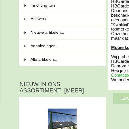
HBGarden
Inrichting tuin
13
HBGarden.
Door on
beschadig
Hekwerk
34
overlopen
"Kwalitei
topmerken
Nieuwe artikelen...
Onze hout
maar dat 
Aanbiedingen...
Mooie ko
Wij probe
Alle artikelen...
HBGarden 
Daarom h
Heb je jo
Contacte
We onderz
NIEUW IN ONS
ASSORTIMENT [MEER]
TER