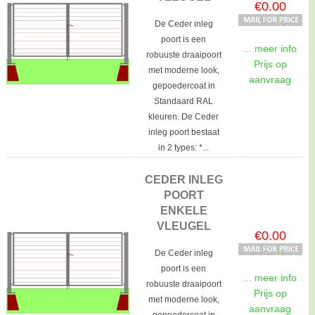
€0.00
De Ceder inleg
poort is een
... meer info
robuuste draaipoort
Prijs op
met moderne look,
aanvraag
gepoedercoat in
Standaard RAL
kleuren. De Ceder
inleg poort bestaat
in 2 types: *...
CEDER INLEG
POORT
ENKELE
VLEUGEL
€0.00
De Ceder inleg
poort is een
... meer info
robuuste draaipoort
Prijs op
met moderne look,
aanvraag
gepoedercoat in