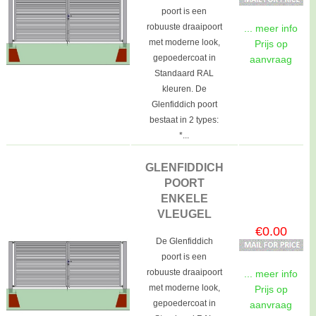
poort is een
robuuste draaipoort
... meer info
met moderne look,
Prijs op
gepoedercoat in
aanvraag
Standaard RAL
kleuren. De
Glenfiddich poort
bestaat in 2 types:
*...
GLENFIDDICH
POORT
ENKELE
VLEUGEL
€0.00
De Glenfiddich
poort is een
robuuste draaipoort
... meer info
met moderne look,
Prijs op
gepoedercoat in
aanvraag