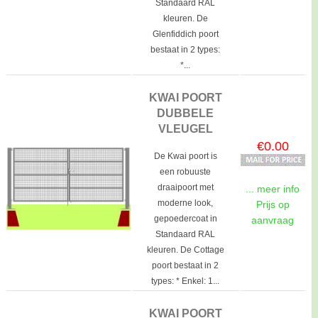
Standaard RAL
kleuren. De
Glenfiddich poort
bestaat in 2 types:
*...
KWAI POORT
DUBBELE
VLEUGEL
€0.00
De Kwai poort is
een robuuste
draaipoort met
... meer info
moderne look,
Prijs op
gepoedercoat in
aanvraag
Standaard RAL
kleuren. De Cottage
poort bestaat in 2
types: * Enkel: 1...
KWAI POORT