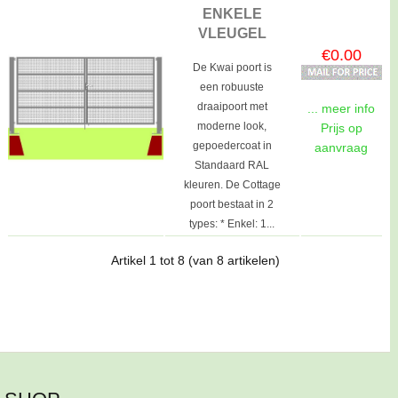
ENKELE
VLEUGEL
€0.00
De Kwai poort is
een robuuste
draaipoort met
... meer info
moderne look,
Prijs op
gepoedercoat in
aanvraag
Standaard RAL
kleuren. De Cottage
poort bestaat in 2
types: * Enkel: 1...
Artikel
1
tot
8
(van
8
artikelen)