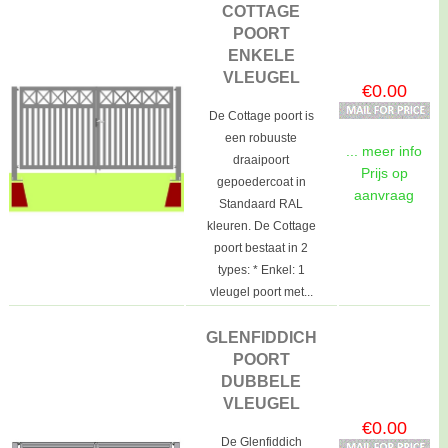
COTTAGE
POORT
ENKELE
VLEUGEL
€0.00
De Cottage poort is
een robuuste
... meer info
draaipoort
Prijs op
gepoedercoat in
aanvraag
Standaard RAL
kleuren. De Cottage
poort bestaat in 2
types: * Enkel: 1
vleugel poort met...
GLENFIDDICH
POORT
DUBBELE
VLEUGEL
€0.00
De Glenfiddich