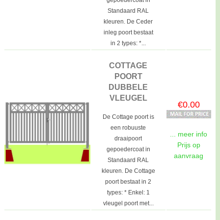
Standaard RAL
kleuren. De Ceder
inleg poort bestaat
in 2 types: *...
COTTAGE
POORT
DUBBELE
VLEUGEL
€0.00
De Cottage poort is
een robuuste
... meer info
draaipoort
Prijs op
gepoedercoat in
aanvraag
Standaard RAL
kleuren. De Cottage
poort bestaat in 2
types: * Enkel: 1
vleugel poort met...