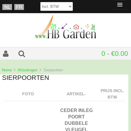
0 - €0.00
Home
Afsluitingen
Sierpoorten
SIERPOORTEN
PRIJS INCL.
FOTO
ARTIKEL-
BTW
CEDER INLEG
POORT
DUBBELE
VLEUGEL