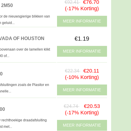
€76.70
€92.41
 2M50
(-17% Korting)
or de nieuwsgierige blikken van
MEER INFORMATIE
 geluid...
€1.19
VADA OF HOUSTON
 bovenaan over de lamellen klikt
MEER INFORMATIE
0 of...
€20.11
€22.34
0
(-10% Korting)
fsluitingen zoals de Plasitor en
MEER INFORMATIE
nelle...
€20.53
€24.74
00
(-17% Korting)
rechthoekige draadafsluiting
MEER INFORMATIE
t met...