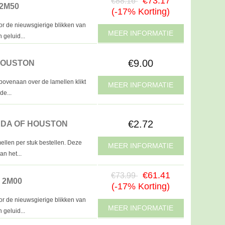
€73.17
€88.16
2M50
(-17% Korting)
or de nieuwsgierige blikken van
MEER INFORMATIE
 geluid...
€9.00
HOUSTON
 bovenaan over de lamellen klikt
MEER INFORMATIE
de...
€2.72
ADA OF HOUSTON
ellen per stuk bestellen. Deze
MEER INFORMATIE
an het...
€61.41
€73.99
 2M00
(-17% Korting)
or de nieuwsgierige blikken van
MEER INFORMATIE
 geluid...