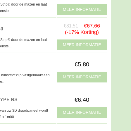
 Strip® door de mazen en laat
MEER INFORMATIE
enste...
€67.66
€81.51
50
(-17% Korting)
 Strip® door de mazen en laat
MEER INFORMATIE
enste...
€5.80
kunststof clip vastgemaakt aan
MEER INFORMATIE
ps.
€6.40
TYPE NS
s van uw 3D draadpaneel wordt
MEER INFORMATIE
2 x 1m00...