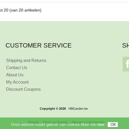
ot
20
(van
20
artikelen)
CUSTOMER SERVICE
S
Shipping and Returns
Contact Us
About Us
My Account
Discount Coupons
Copyright © 2026
HBGarden.be
Sitemap
Privacyverklaring
Algemene voorwaarden
Onze website maakt gebruik van cookies.Meer info
hier
.