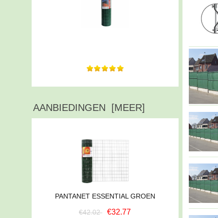
Alles naar wens. Duidelijke en snelle
communicatie. ...
AANBIEDINGEN [MEER]
PANTANET ESSENTIAL GROEN
€32.77
€42.02