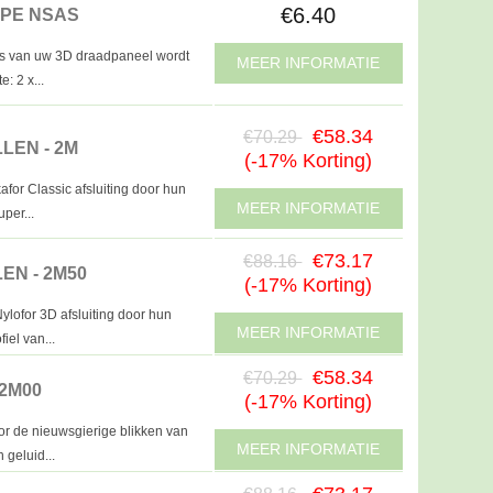
€6.40
YPE NSAS
eus van uw 3D draadpaneel wordt
MEER INFORMATIE
: 2 x...
€58.34
€70.29
LEN - 2M
(-17% Korting)
for Classic afsluiting door hun
MEER INFORMATIE
per...
€73.17
€88.16
N - 2M50
(-17% Korting)
ylofor 3D afsluiting door hun
MEER INFORMATIE
iel van...
€58.34
€70.29
2M00
(-17% Korting)
or de nieuwsgierige blikken van
MEER INFORMATIE
 geluid...