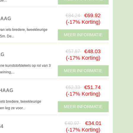
de...
€69.92
€84.24
HAAG
(-17% Korting)
an iets bredere, tweekleurige
MEER INFORMATIE
5m. De...
€48.03
€57.87
AG
(-17% Korting)
e kunststofstekels op rol van 3
MEER INFORMATIE
ining,...
€51.74
€62.33
 HAAG
(-17% Korting)
ts bredere, tweekleurige
MEER INFORMATIE
en leg ze voor...
€34.01
€40.97
44
(-17% Korting)