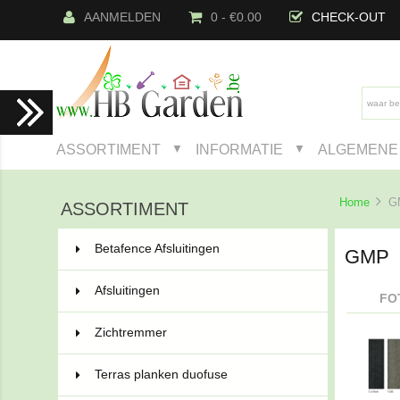
AANMELDEN
0 - €0.00
CHECK-OUT
ASSORTIMENT
INFORMATIE
ALGEMENE 
▼
▼
Home
G
ASSORTIMENT
Betafence Afsluitingen
222
GMP
Afsluitingen
91
FO
Zichtremmer
44
Terras planken duofuse
21