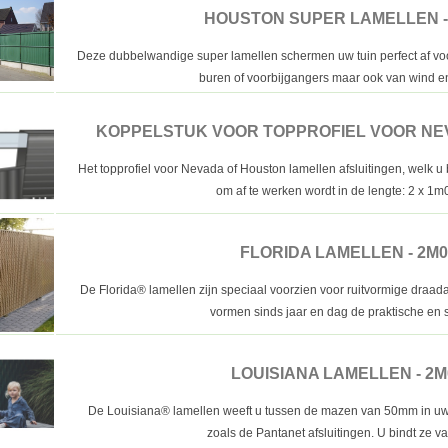
HOUSTON SUPER LAMELLEN -
Deze dubbelwandige super lamellen schermen uw tuin perfect af vo
buren of voorbijgangers maar ook van wind en
KOPPELSTUK VOOR TOPPROFIEL VOOR NE
Het topprofiel voor Nevada of Houston lamellen afsluitingen, welk u
om af te werken wordt in de lengte: 2 x 1m0
FLORIDA LAMELLEN - 2M0
De Florida® lamellen zijn speciaal voorzien voor ruitvormige draada
vormen sinds jaar en dag de praktische en s
LOUISIANA LAMELLEN - 2M
De Louisiana® lamellen weeft u tussen de mazen van 50mm in uw 
zoals de Pantanet afsluitingen. U bindt ze vas