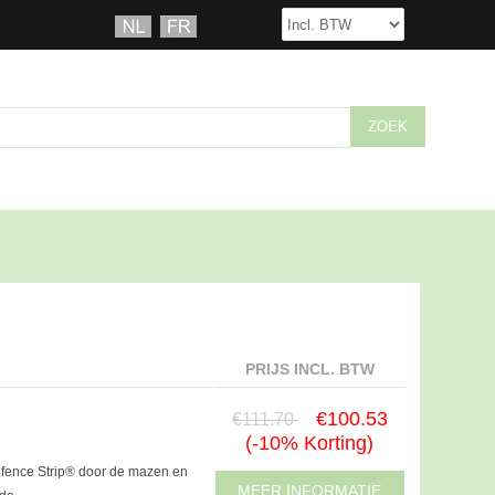
PRIJS INCL. BTW
€100.53
€111.70
(-10% Korting)
efence Strip® door de mazen en
MEER INFORMATIE