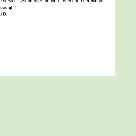
de service - vriendelijke mensen - heel goed bereikbaar
edrijf !!
l D.