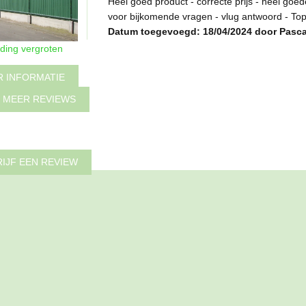
Heel goed product - correcte prijs - heel goe
voor bijkomende vragen - vlug antwoord - Topb
Datum toegevoegd: 18/04/2024 door Pasca
ding vergroten
 INFORMATIE
 MEER REVIEWS
IJF EEN REVIEW