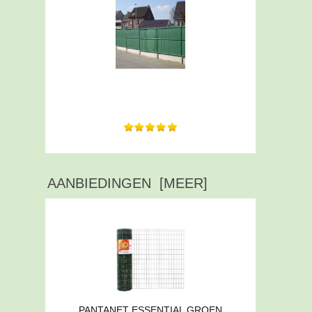
10+ voor jullie. Uitstekende service en
levering. Een...
AANBIEDINGEN [MEER]
PANTANET ESSENTIAL GROEN