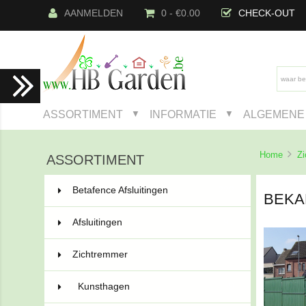
AANMELDEN
0 - €0.00
CHECK-OUT
ASSORTIMENT
INFORMATIE
ALGEMENE 
▼
▼
Home
Z
ASSORTIMENT
Betafence Afsluitingen
222
BEKA
Afsluitingen
91
Zichtremmer
44
Kunsthagen
9