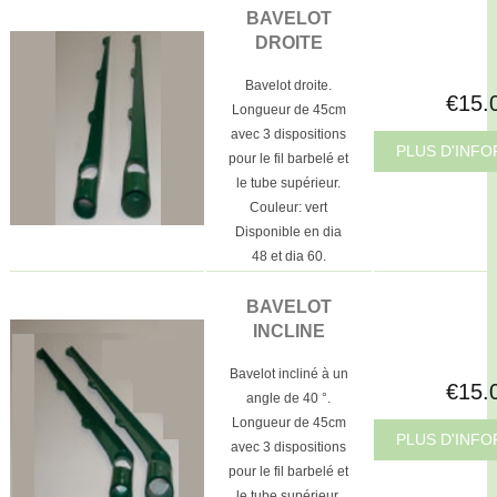
BAVELOT
DROITE
Bavelot droite.
€15.
Longueur de 45cm
avec 3 dispositions
PLUS D'INF
pour le fil barbelé et
le tube supérieur.
Couleur: vert
Disponible en dia
48 et dia 60.
BAVELOT
INCLINE
Bavelot incliné à un
€15.
angle de 40 °.
Longueur de 45cm
PLUS D'INF
avec 3 dispositions
pour le fil barbelé et
le tube supérieur.