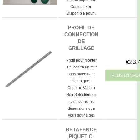
Couleur: vert
Disponible pour...
PROFIL DE
CONNECTION
DE
GRILLAGE
Profil pour monter
€23.
le fil contre un mur
sans placement
PLUS D'INF
d'un piquet.
Couleur: Vert ou
Noir Sélectionnez
ici dessous les
dimensions que
vous souhaitez.
BETAFENCE
PIQUET O-