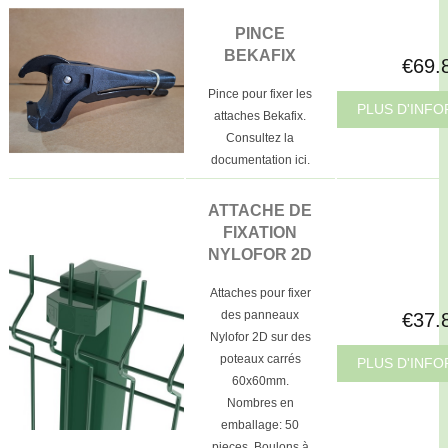
PINCE
BEKAFIX
€69.
Pince pour fixer les
PLUS D'INF
attaches Bekafix.
Consultez la
documentation ici.
ATTACHE DE
FIXATION
NYLOFOR 2D
Attaches pour fixer
des panneaux
€37.
Nylofor 2D sur des
poteaux carrés
PLUS D'INF
60x60mm.
Nombres en
emballage: 50
pieces. Boulons à