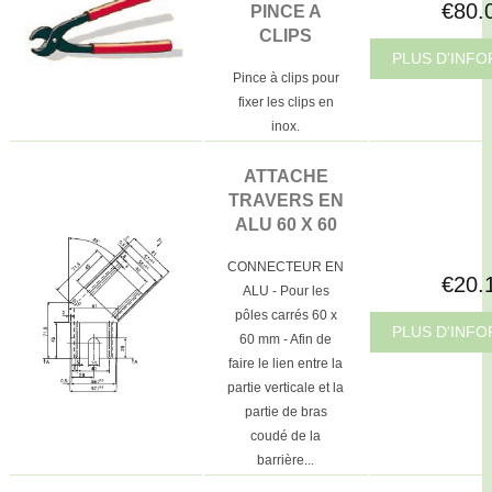
€80.
PINCE A
CLIPS
PLUS D'INF
Pince à clips pour
fixer les clips en
inox.
ATTACHE
TRAVERS EN
ALU 60 X 60
CONNECTEUR EN
€20.
ALU - Pour les
pôles carrés 60 x
PLUS D'INF
60 mm - Afin de
faire le lien entre la
partie verticale et la
partie de bras
coudé de la
barrière...