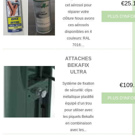
€25.
cet aérosol pour
réparer votre
PLUS D'INF
clôture Nous avons
ces aérosols
disponibles en 4
couleurs: RAL
7016:...
ATTACHES
BEKAFIX
ULTRA
Système de fixation
€109
de sécurité: clips
métallique plastifié
PLUS D'INF
équipé d’un trou
pour utiliser avec
les piquets Bekafix
en combinaison
avec les...