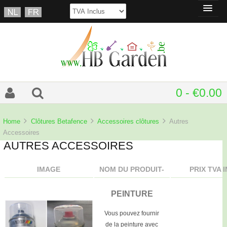
0 - €0.00
Home
Clôtures Betafence
Accessoires clôtures
Autres
Accessoires
AUTRES ACCESSOIRES
IMAGE
NOM DU PRODUIT-
PRIX TVA 
PEINTURE
Vous pouvez fournir
de la peinture avec