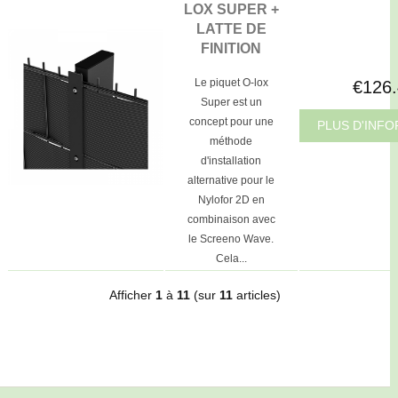
LOX SUPER +
LATTE DE
FINITION
Le piquet O-lox
€126
Super est un
concept pour une
PLUS D'INF
méthode
d'installation
alternative pour le
Nylofor 2D en
combinaison avec
le Screeno Wave.
Cela...
Afficher
1
à
11
(sur
11
articles)