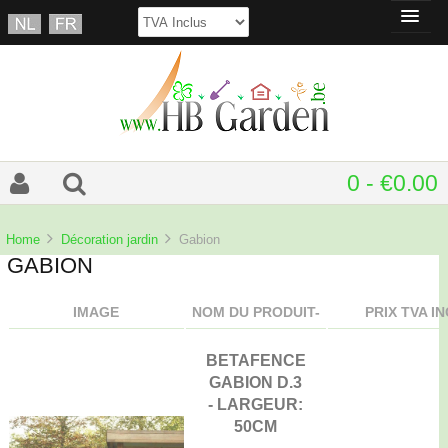
0 - €0.00
Home
Décoration jardin
Gabion
GABION
IMAGE
NOM DU PRODUIT-
PRIX TVA I
BETAFENCE
GABION D.3
- LARGEUR:
50CM