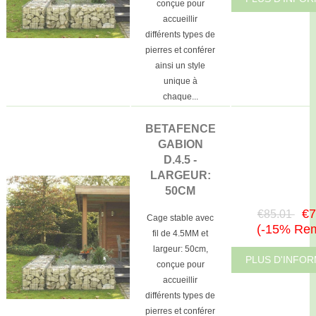
conçue pour
accueillir
différents types de
pierres et conférer
ainsi un style
unique à
chaque...
BETAFENCE
GABION
D.4.5 -
LARGEUR:
50CM
€7
€85.01
Cage stable avec
(-15% Rem
fil de 4.5MM et
largeur: 50cm,
PLUS D'INFO
conçue pour
accueillir
différents types de
pierres et conférer