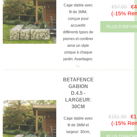
Cage stable avec
€4
€57.00
fil de 3MM,
(-15% Rem
conçue pour
accueillir
PLUS D'INFO
différents types de
pierres et conférer
ainsi un style
unique à chaque
jardin. Avantages:
-...
BETAFENCE
GABION
D.4.5 -
LARGEUR:
30CM
€1
€151.30
Cage stable avec
(-15% Rem
fil de 3MM et
largeur: 30cm,
PLUS D'INFO