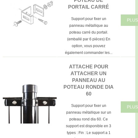
POTEAU DE
PORTAIL CARRÉ
Support pour fixer un
PLUS
panneau métallique au
poteau carré du portail.
(emballé par 6 pièces) En
option, vous pouvez
également commander les...
ATTACHE POUR
ATTACHER UN
PANNEAU AU
POTEAU RONDE DIA
60
Support pour fixer un
PLUS
panneau métallique sur un
poteau rond dia 60. Ce
support est disponible en 3
types : Fin : Le support a 1