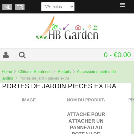
0 - €0.00
Home
Clôtures Betafence
Portails
Accessoires portes de
jardins
Portes de jardin pieces extra
PORTES DE JARDIN PIECES EXTRA
IMAGE
NOM DU PRODUIT-
PR
ATTACHE POUR
ATTACHER UN
PANNEAU AU