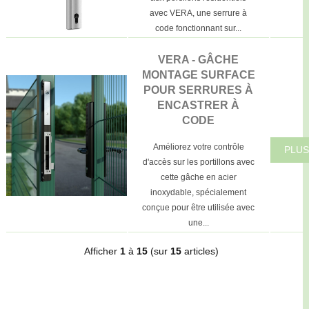
avec VERA, une serrure à
code fonctionnant sur...
VERA - GÂCHE
MONTAGE SURFACE
POUR SERRURES À
ENCASTRER À
CODE
Améliorez votre contrôle
PLUS
d'accès sur les portillons avec
cette gâche en acier
inoxydable, spécialement
conçue pour être utilisée avec
une...
Afficher
1
à
15
(sur
15
articles)