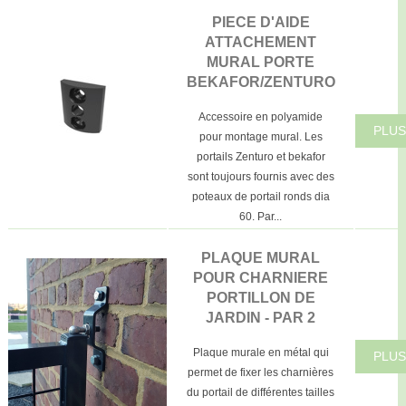
PIECE D'AIDE
ATTACHEMENT
MURAL PORTE
BEKAFOR/ZENTURO
Accessoire en polyamide
PLUS
pour montage mural. Les
portails Zenturo et bekafor
sont toujours fournis avec des
poteaux de portail ronds dia
60. Par...
PLAQUE MURAL
POUR CHARNIERE
PORTILLON DE
JARDIN - PAR 2
Plaque murale en métal qui
PLUS
permet de fixer les charnières
du portail de différentes tailles