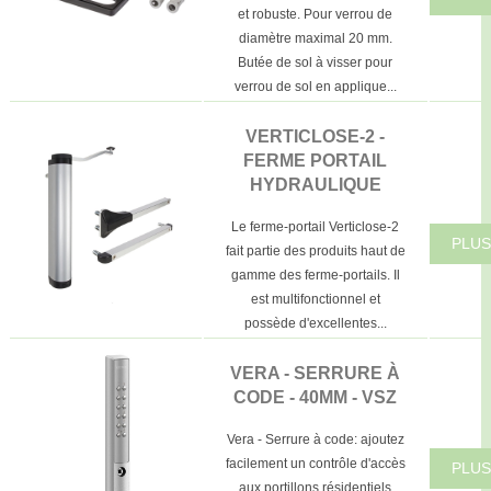
et robuste. Pour verrou de
diamètre maximal 20 mm.
Butée de sol à visser pour
verrou de sol en applique...
VERTICLOSE-2 -
FERME PORTAIL
HYDRAULIQUE
Le ferme-portail Verticlose-2
PLUS
fait partie des produits haut de
gamme des ferme-portails. Il
est multifonctionnel et
possède d'excellentes...
VERA - SERRURE À
CODE - 40MM - VSZ
Vera - Serrure à code: ajoutez
facilement un contrôle d'accès
PLUS
aux portillons résidentiels