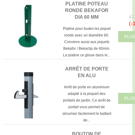
PLATINE POTEAU
RONDE BEKAFOR
€7
DIA 60 MM
(-
Platine pour toutes les piquet
ronde avec un diamètre 60.
PLUS
Conviens aussi aux piquets
Bekafor / Bekaclip de 60mm.
La platine ce glisse dans le...
ARRÊT DE PORTE
EN ALU
Arrêt de porte en aluminium
adapté à la plupart des
PLUS
portails de jardin. Ce arrêt de
portail vous permet de
sécuriser facilement le battant
de...
BOUTON DE