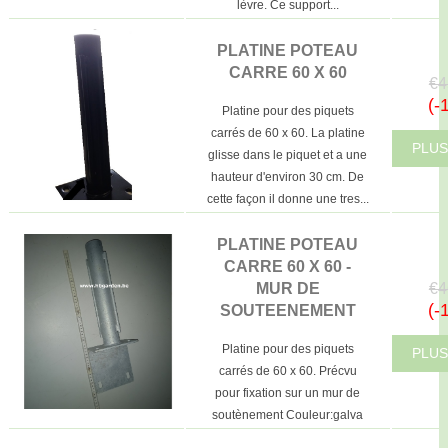
lèvre. Ce support...
PLATINE POTEAU
CARRE 60 X 60
€4
(-
Platine pour des piquets
carrés de 60 x 60. La platine
PLUS
glisse dans le piquet et a une
hauteur d'environ 30 cm. De
cette façon il donne une tres...
PLATINE POTEAU
CARRE 60 X 60 -
€4
MUR DE
(-
SOUTEENEMENT
Platine pour des piquets
PLUS
carrés de 60 x 60. Précvu
pour fixation sur un mur de
soutènement Couleur:galva