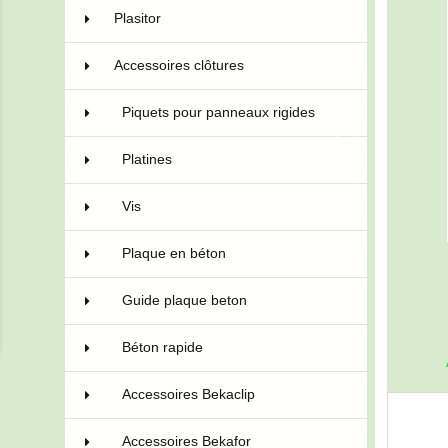
Plasitor
17
Accessoires clôtures
75
Piquets pour panneaux rigides
2
Platines
10
Vis
7
Plaque en béton
2
Guide plaque beton
3
Béton rapide
2
Accessoires Bekaclip
5
Accessoires Bekafor
8