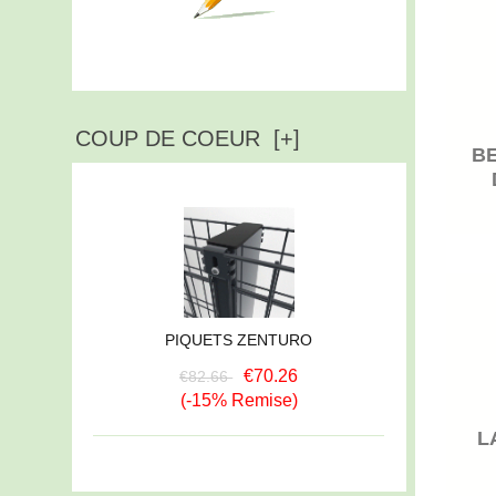
Ecrire un avis
COUP DE COEUR [+]
BE
PIQUETS ZENTURO
€70.26
€82.66
(-15% Remise)
L