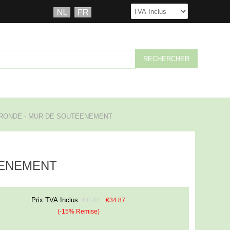
RONDE - MUR DE SOUTEENEMENT
EENEMENT
Prix TVA Inclus:
€34.87
€41.02
(-15% Remise)