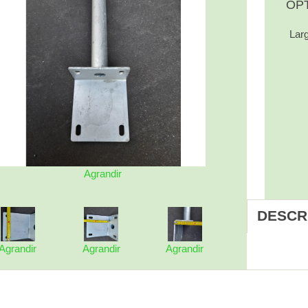
OP
Lar
Agrandir
DESCR
Agrandir
Agrandir
Agrandir