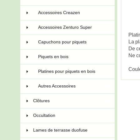
Accessoires Creazen
4
Accessoires Zenturo Super
3
Plati
La pl
Capuchons pour piquets
6
De ce
Ne co
Piquets en bois
5
Coul
Platines pour piquets en bois
6
Autres Accessoires
11
Clôtures
91
Occultation
44
Lames de terrasse duofuse
21