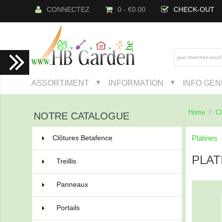
CONNECTEZ
0 - €0.00
CHECK-OUT
ASSORTIMENT
INFORMATION
INFO GE
▼
▼
Home
Cl
NOTRE CATALOGUE
Platines
Clôtures Betafence
222
PLAT
Treillis
11
Panneaux
67
Portails
52