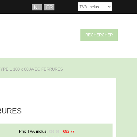
PE 1 100 x 80 AVEC FERRURES
RRURES
Prix TVA inclus:
€82.77
€91.96