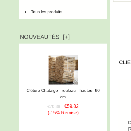
Tous les produits...
NOUVEAUTÉS [+]
CLI
Clôture Chataige - rouleau - hauteur 80
cm
€59.82
€70.38
(-15% Remise)
C