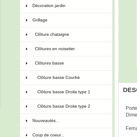
Décoration jardin
13
Grillage
34
Clôture chataigne
13
Clôtures en noisetier
6
Clôtures basse
15
Clôture basse Courbé
5
DES
Clôture basse Droite type 1
5
Clôture basse Droite type 2
5
Porte
Dime
Nouveautés...
Ferru
Coup de coeur...