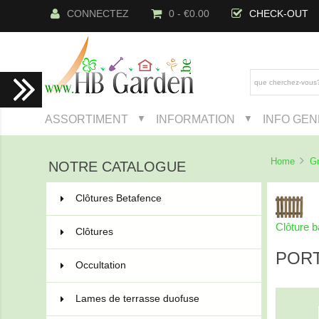
CONNECTEZ
0 - €0.00
CHECK-OUT
ASSORTIMENT
INFORMATION
INFO GE
▼
▼
Home
Gr
NOTRE CATALOGUE
Clôtures Betafence
222
Clôture b
Clôtures
91
PORT
Occultation
44
Lames de terrasse duofuse
21