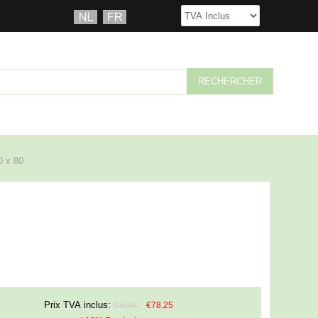
 x 80
Prix TVA inclus:
€78.25
€86.94