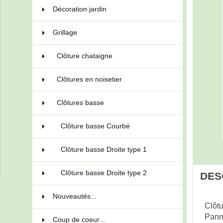
Décoration jardin
13
Grillage
34
Clôture chataigne
13
Clôtures en noisetier
6
Clôtures basse
15
Clôture basse Courbé
5
Clôture basse Droite type 1
5
Clôture basse Droite type 2
5
DES
Nouveautés...
Clôtu
Pann
Coup de coeur...