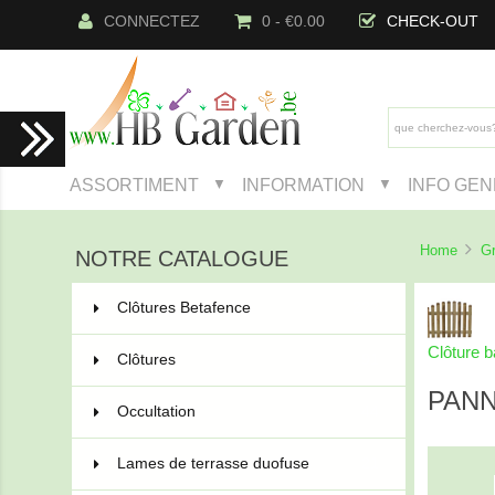
CONNECTEZ
0 - €0.00
CHECK-OUT
ASSORTIMENT
INFORMATION
INFO GE
▼
▼
Home
Gr
NOTRE CATALOGUE
Clôtures Betafence
222
Clôture 
Clôtures
91
PANN
Occultation
44
Lames de terrasse duofuse
21