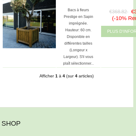
Bacs à fleurs
€
€368.82
Prestige en Sapin
(-10% Re
imprégnée.
Hauteur: 60 cm.
PLUS D'INFO
Disponible en
différentes tailles
(Longeur x
Largeur). S'il vous
plaît sélectionner...
Afficher
1
à
4
(sur
4
articles)
SHOP