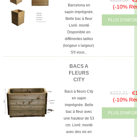
Barcelona en
(-10% Re
sapin imprégnée.
Belle bac à fleur
PLUS D'INFO
Livré: monté
Disponible en
différentes tailles
(longeur x largeur).
S'il vous...
BACS A
FLEURS
CITY
Bacs à fleurs City
€
€222.21
en sapin
(-10% Re
imprégnée. Belle
bac à fleur avec
PLUS D'INFO
une hauteur de 53
cm. Livré: monté
avec des vis en