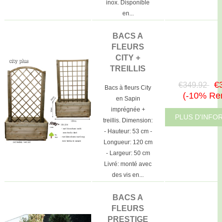
inox. Disponible
en...
BACS A
FLEURS
CITY +
TREILLIS
€
€349.92
Bacs à fleurs City
(-10% Re
en Sapin
imprégnée +
PLUS D'INFO
treillis. Dimension:
- Hauteur: 53 cm -
Longueur: 120 cm
- Largeur: 50 cm
Livré: monté avec
des vis en...
BACS A
FLEURS
PRESTIGE