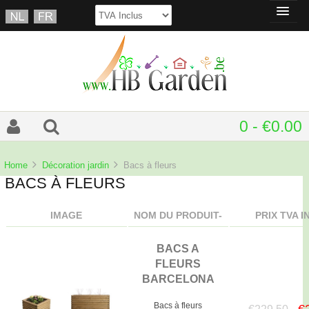
0 - €0.00
Home
Décoration jardin
Bacs à fleurs
BACS À FLEURS
IMAGE
NOM DU PRODUIT-
PRIX TVA 
BACS A
FLEURS
BARCELONA
Bacs à fleurs
€
€229.50